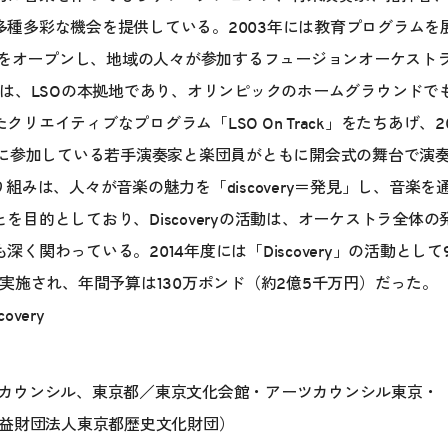
多種多彩な機会を提供している。2003年には教育プログラムを
Luke’sをオープンし、地域の人々が参加するフュージョンオーケス
には、LSOの本拠地であり、オリンピックのホームグラウンドで
リエイティブなプログラム「LSO On Track」をたちあげ、
Trackに参加している若手演奏家と楽団員がともに開会式の舞台で
り組みは、人々が音楽の魅力を「discovery＝発見」し、音楽
を目的としており、Discoveryの活動は、オーケストラ全体
く関わっている。2014年度には「Discovery」の活動として
が実施され、年間予算は130万ポンド（約2億5千万円）だった。
scovery
カウンシル、東京都／東京文化会館・アーツカウンシル東京・
益財団法人東京都歴史文化財団）