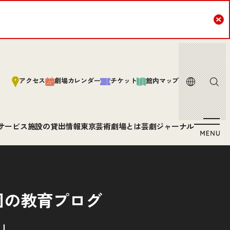
Cl
言語
サイト内
アクセス
劇場カレンダー
チケット
館内マップ
サービス
施設の貸出情報
東京芸術劇場とは
芸劇ジャーナル
団の教育プログ
y」