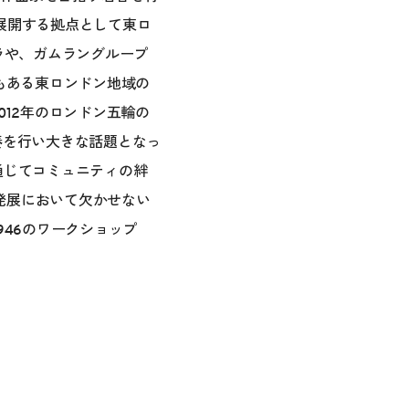
展開する拠点として東ロ
トラや、ガムラングループ
もある東ロンドン地域の
2012年のロンドン五輪の
演奏を行い大きな話題となっ
を通じてコミュニティの絆
の発展において欠かせない
946のワークショップ