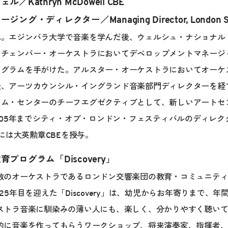
Kathryn McDowell CBE
・ディレクター／Managing Director, London Symp
。エジンバラ大学で音楽を学んだ後、ウェルシュ・ナショナル
・チェンバー・オーケストラにおいてデベロップメントマネージ
ログラムを手がけた。アルスター・オーケストラにおいてオーケ
、アーツカウンシル・イングランド音楽部門ディレクターを経
アム・センターのチーフエグゼクティブとして、新しいアートセ
2005年までシティ・オブ・ロンドン・フェスティバルのディレク
年には大英勲章CBEを授与。
プログラム「Discovery」
数のオーケストラであるロンドン交響楽団の教育・コミュニテ
年で25年目を迎えた「Discovery」は、幼児からお年寄りまで、年
ストラ音楽に馴染みの薄い人にも、楽しく、分かりやすく聴い
的に音楽を作ってもらうワークショップ、将来演奏家、指揮者