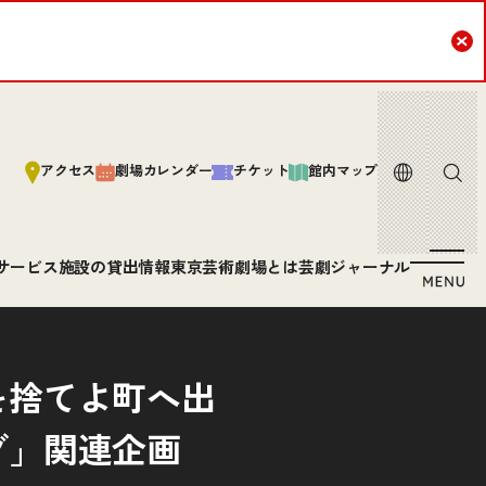
Cl
言語
サイト内
アクセス
劇場カレンダー
チケット
館内マップ
サービス
施設の貸出情報
東京芸術劇場とは
芸劇ジャーナル
を捨てよ町へ出
グ」関連企画