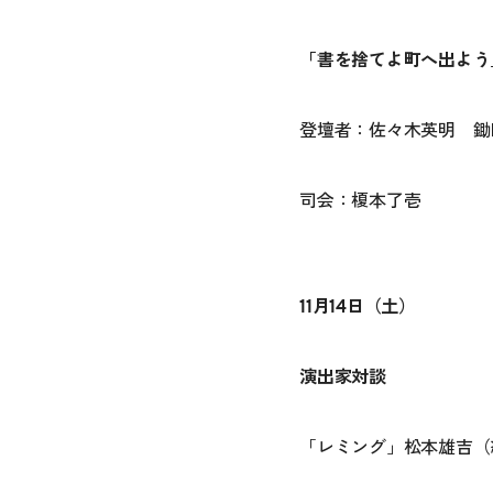
「書を捨てよ町へ出よう
登壇者：佐々木英明 鋤
司会：榎本了壱
11月14日（土）
演出家対談
「レミング」松本雄吉（