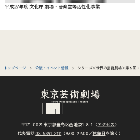
平成27年度 文化庁 劇場・音楽堂等活性化事業
トップページ
公演・イベント情報
シリーズ＜世界の芸術劇場＞第５回：
〒171–0021 東京都豊島区西池袋1–8–1 〈
アクセス
〉
代表電話
03–5391–2111
（9:00–22:00／
休館日
を除く）