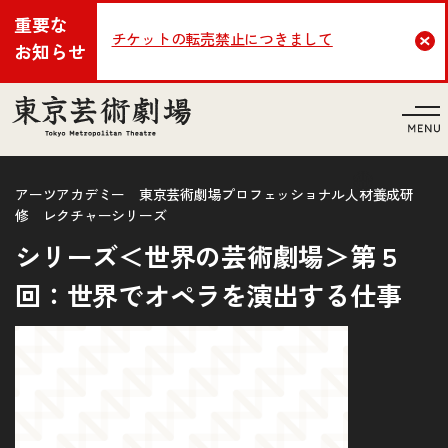
重要な
チケットの転売禁止につきまして
Cl
お知らせ
言語
アーツアカデミー 東京芸術劇場プロフェッショナル人材養成研
修 レクチャーシリーズ
シリーズ＜世界の芸術劇場＞第５
回：世界でオペラを演出する仕事