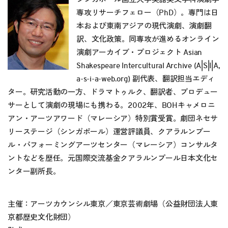
専攻リサーチフェロー（PhD）。専門は日
本および東南アジアの現代演劇、演劇翻
訳、文化政策。同専攻が進めるオンライン
演劇アーカイブ・プロジェクト Asian
Shakespeare Intercultural Archive (A|S|I|A,
a-s-i-a-web.org) 副代表、翻訳担当エディ
ター。研究活動の一方、ドラマトゥルク、翻訳者、プロデュー
サーとして演劇の現場にも携わる。2002年、BOHキャメロニ
アン・アーツアワード（マレーシア）特別賞受賞。劇団ネセサ
リーステージ（シンガポール）運営評議員、クアラルンプー
ル・パフォーミングアーツセンター（マレーシア）コンサルタ
ントなどを歴任。元国際交流基金クアラルンプール日本文化セ
ンター副所長。
主催：アーツカウンシル東京／東京芸術劇場（公益財団法人東
京都歴史文化財団）