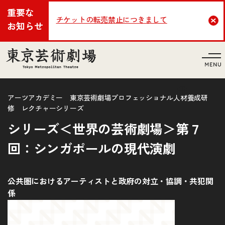
重要な
チケットの転売禁止につきまして
Cl
お知らせ
言語
アーツアカデミー 東京芸術劇場プロフェッショナル人材養成研
修 レクチャーシリーズ
シリーズ＜世界の芸術劇場＞第７
回：シンガポールの現代演劇
公共圏におけるアーティストと政府の対立・協調・共犯関
係