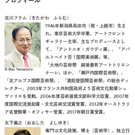
プロフィール
北川フラム（きたがわ ふらむ）
1946年新潟県高田市（現・上越市）生ま
れ。東京芸術大学卒業。アートフロント
ギャラリー主宰。主なプロデュースとし
て、「アントニオ・ガウディ展」、「アパ
ルトヘイト否！国際美術展」等。
「大地の芸術祭 越後妻有アートトリエン
© Mao Yamamoto
ナーレ」ほか、「瀬戸内国際芸術祭」、
「北アルプス国際芸術祭」、「奥能登国際芸術祭」の総合ディ
レクター。2003年フランス共和国政府より芸術文化勲章シュ
ヴァリエを受勲。2006年度芸術選奨文部科学大臣賞、2007年
度国際交流奨励賞・文化芸術交流賞受賞。2012年オーストラリ
ア名誉勲章・オフィサー受賞。2017年朝日賞受賞。
太下義之（おおした よしゆき）
専門は文化政策。博士（芸術学）。独立行