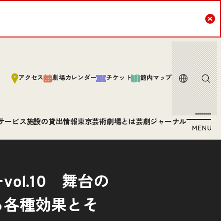
Cl
言語
サイト内
アクセス
劇場カレンダー
チケット
館内マップ
サービス
施設の貸出情報
東京芸術劇場とは
芸劇ジャーナル
ol.10 舞台の
る各種効果とそ