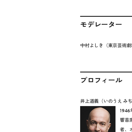
モデレーター
中村よしき（東京芸術劇
プロフィール
井上道義（いのうえ み
19
響首
者、