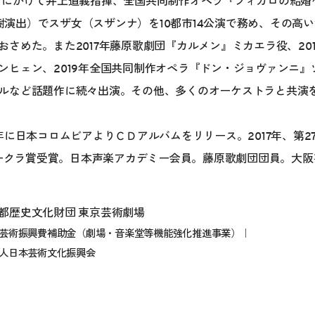
1月にかけて井上道義指揮、全国共同制作オペラ『フィガロの結
樹演出）でスザ女（スザンナ）を10都市14公演で務め、その高
おさめた。また2017年藤原歌劇団『カルメン』ミカエラ役、20
ンヒェン、2019年全国共同制作オペラ『ドン・ジョヴァンニ』ツ
ルなど話題作に続々出演。その他、多くのオーケストラと共演
017年に日本コロムビアよりＣＤアルバムをリリース。2017年、第
ルオークラ賞受賞。日本声楽アカデミー会員。藤原歌劇団団員。大
都歴史文化財団 東京芸術劇場
芸術振興費補助金（劇場・音楽堂等機能強化推進事業）｜
人日本芸術文化振興会