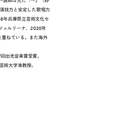
婚〜庭師は⾒た︕〜』（野
い演技力と安定した歌唱力
18年兵庫県立芸術文化セ
ェルリーナ、2020年
を重ねている。また海外
27回出光音楽賞受賞。
阪芸術大学准教授。