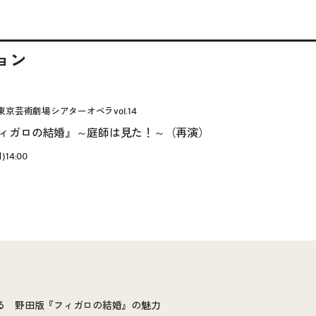
ョン
京芸術劇場シアターオペラvol.14
ィガロの結婚』～庭師は見た！～（再演）
)14:00
る 野田版『フィガロの結婚』の魅力