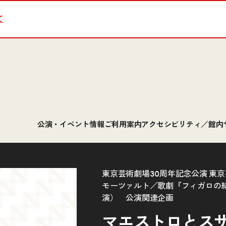
て
公演・イベント情報
ご利用案内
アクセシビリティ／館内
東京芸術劇場30周年記念公演 東京芸
モーツァルト／歌劇『フィガロの
演） 公演関連企画
マエストロとス