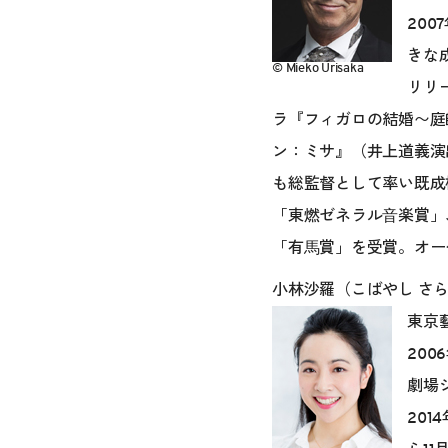
20
きな
© Mieko Urisaka
リリ
ラ『フィガロの結婚〜庭
ン：ミサ』（井上道義演
も総監督として率い既成
「東燃ゼネラル⾳楽賞」
「有⾺賞」を受賞。オー
小林沙羅（こばやし さ
東京
20
劇場
20