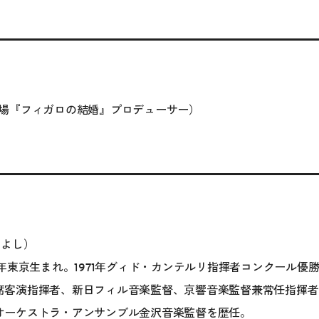
場『フィガロの結婚』プロデューサー）
ちよし）
46年東京生まれ。1971年グィド・カンテルリ指揮者コンクール
席客演指揮者、新日フィル音楽監督、京響音楽監督兼常任指揮者
オーケストラ・アンサンブル金沢音楽監督を歴任。