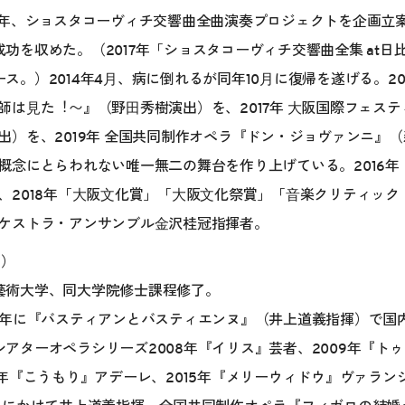
07年、ショスタコーヴィチ交響曲全曲演奏プロジェクトを企画立
成功を収めた。（2017年「ショスタコーヴィチ交響曲全集 at日比
ース。）2014年4⽉、病に倒れるが同年10⽉に復帰を遂げる。20
師は⾒た︕〜』（野⽥秀樹演出）を、2017年 ⼤阪国際フェス
出）を、2019年 全国共同制作オペラ『ドン・ジョヴァンニ』
概念にとらわれない唯一無二の舞台を作り上げている。2016年
、2018年「⼤阪⽂化賞」「⼤阪⽂化祭賞」「⾳楽クリティック・
ケストラ・アンサンブル⾦沢桂冠指揮者。
ら）
藝術大学、同大学院修士課程修了。
06年に『バスティアンとバスティエンヌ』（井上道義指揮）で国
シアターオペラシリーズ2008年『イリス』芸者、2009年『ト
14年『こうもり』アデーレ、2015年『メリーウィドウ』ヴァランシ