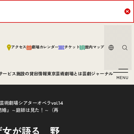
Cl
言語
サイト内
アクセス
劇場カレンダー
チケット
館内マップ
サービス
施設の貸出情報
東京芸術劇場とは
芸劇ジャーナル
術劇場シアターオペラvol.14
結婚』～庭師は見た！～（再
ザ女が語る 野