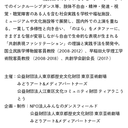
でのインクルーシブダンス等、肢体不自由・精神・発達・視
覚・聴覚障害のある人を含む社会実践を学校や福祉施設、
ミュージアムや文化施設等で展開し、国内外での上演を重ね
る。一貫して多様性と向き合い、「のはら」をメタファーに、
さまざまな個が変容しながら自由で生命的な表現が生まれる
「共創表現ファシリテーション」の理論と実践手法を開発中。
国立民族学博物館客員教授（2008-2012）、早稲田大学理工学
術院客員教授 （2008-2018）、共創学会副会長（2017-）
主催：公益財団法人東京都歴史文化財団 東京芸術劇場
みどりアート&メディアパートナーズ
公益財団法人江東区文化コミュニティ財団 ティアラこう
とう
企画・制作：NPO法人みんなのダンスフィールド
公益財団法人東京都歴史文化財団 東京芸術劇場
みどりアート&メディアパートナーズ