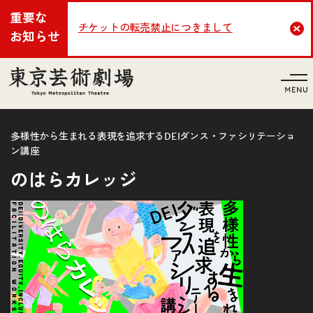
重要な
チケットの転売禁止につきまして
Cl
お知らせ
言語
多様性から生まれる表現を追求するDEIダンス・ファシリテーショ
ン講座
のはらカレッジ