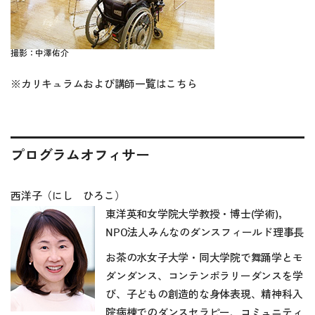
撮影：中澤佑介
※
カリキュラムおよび講師一覧は
こちら
プログラムオフィサー
西洋子（にし ひろこ）
東洋英和女学院大学教授・博士(学術)，
NPO法人みんなのダンスフィールド理事長
お茶の水女子大学・同大学院で舞踊学とモ
ダンダンス、コンテンポラリーダンスを学
び、子どもの創造的な身体表現、精神科入
院病棟でのダンスセラピー、コミュニティ