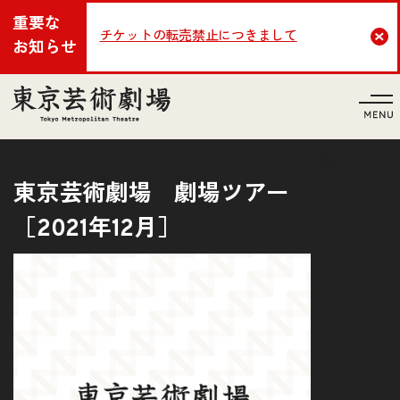
重要な
チケットの転売禁止につきまして
Cl
お知らせ
言語
東京芸術劇場 劇場ツアー
［2021年12月］