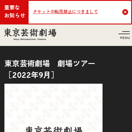
重要な
チケットの転売禁止につきまして
Cl
お知らせ
言語
東京芸術劇場 劇場ツアー
［2022年9月］