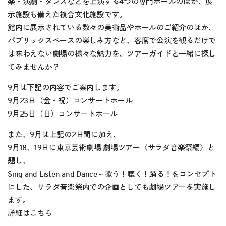
楽・演劇・ダンスなどを上演する4つの専門ホールのほか、展
示施設も備えた複合文化施設です。
館内に展示されている数々の美術品やホールのご紹介のほか、
パブリックスペースの楽しみ方など、客席で公演を観るだけで
は味わえない劇場の様々な魅力を、ツアーガイドと一緒に探し
てみませんか？
9月は下記の内容でご案内します。
9月23日（金・祝）コンサートホール
9月25日（日）コンサートホール
また、9月は上記の2日間に加え、
9月18、19日に東京芸術劇場 劇場ツアー
〈
サラダ音楽祭編
〉
と
題し、
Sing and Listen and Dance
～
歌う！聴く！踊る！をコンセプト
にした、サラダ音楽祭内での企画としても劇場ツアーを実施し
ます。
詳細は
こちら