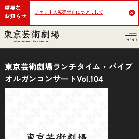
重要な
チケットの転売禁止につきまして
Cl
お知らせ
言語
東京芸術劇場ランチタイム・パイプ
オルガンコンサートVol.104