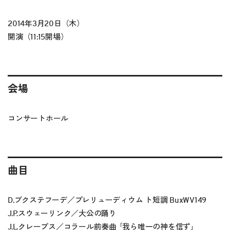
2014年3月20日（木）
開演（11:15開場）
会場
コンサートホール
曲目
D.ブクステフーデ／プレリューディウム ト短調 BuxWV149
J.P.スウェーリンク／大公の踊り
J.L.クレープス／コラール前奏曲 ｢我ら唯一の神を信ず｣