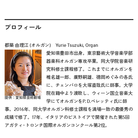
プロフィール
都築 由理江 (オルガン) Yurie Tsuzuki, Organ
愛知県豊田市出身。東京藝術大学音楽学部
器楽科オルガン専攻卒業。同大学院音楽研
究科修士課程修了。これまでにオルガンを
椎名雄一郎、廣野嗣雄、徳岡めぐみの各氏
に、チェンバロを大塚直哉氏に師事。大学
院在籍中より渡欧し、ウィーン国立音楽大
提供：愛知県芸術劇場
学にてオルガンをP. D.ペレッティ氏に師
事。2016年、同大学オルガン科修士課程を満場一致の最優秀の
成績で修了。17年、イタリアのピストイアで開催された第5回
アガティ･トロンチ国際オルガンコンクール第2位。