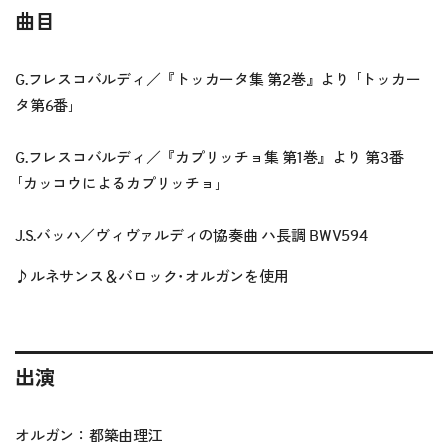
曲目
G.フレスコバルディ／『トッカータ集 第2巻』より ｢トッカー
タ第6番｣
G.フレスコバルディ／『カプリッチョ集 第1巻』より 第3番
｢カッコウによるカプリッチョ｣
J.S.バッハ／ヴィヴァルディの協奏曲 ハ長調 BWV594
♪ルネサンス＆バロック･オルガンを使用
出演
オルガン：都築由理江