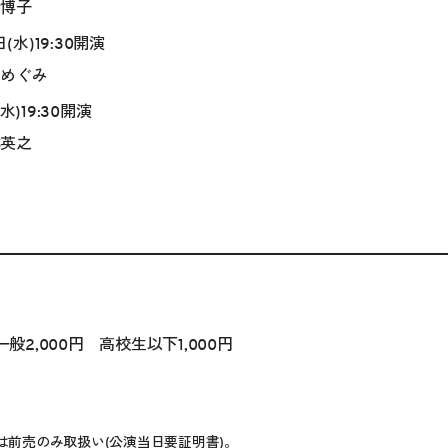
橋博子
日(水)19:30開演
岡めぐみ
水)19:30開演
林英之
2,000円 高校生以下1,000円
は前売のみ取扱い(公演当日要証明書)。