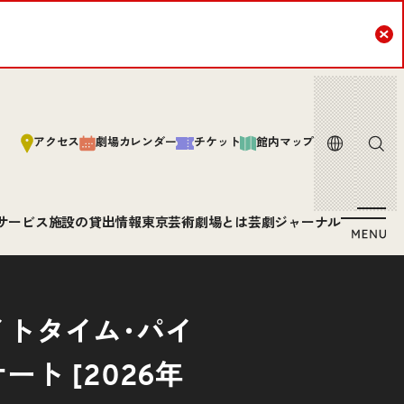
Cl
言語
サイト内
アクセス
劇場カレンダー
チケット
館内マップ
サービス
施設の貸出情報
東京芸術劇場とは
芸劇ジャーナル
トタイム･パイ
ト [2026年