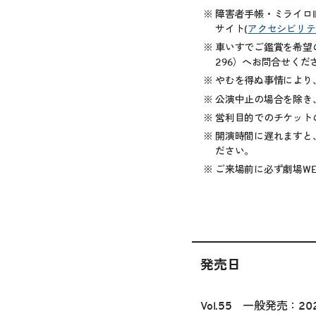
障害者手帳・ミライロ
サイト(
アクセシビリテ
車いすでご鑑賞を希望
296
）へお問合せくだ
やむを得ぬ事情により
公演中止の場合を除き
営利目的でのチケット
開演時間に遅れますと
ださい。
ご来場前に必ず劇場W
発売日
Vol.55 一般発売：202