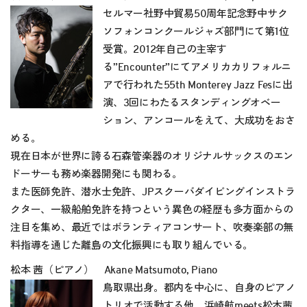
セルマー社野中貿易50周年記念野中サク
ソフォンコンクールジャズ部門にて第1位
受賞。2012年自己の主宰す
る”Encounter”にてアメリカカリフォルニ
アで行われた55th Monterey Jazz Fesに出
演、3回にわたるスタンディングオベー
ション、アンコールをえて、大成功をおさ
める。
現在日本が世界に誇る石森管楽器のオリジナルサックスのエン
ドーサーも務め楽器開発にも関わる。
また医師免許、潜水士免許、JPスクーバダイビングインストラ
クター、一級船舶免許を持つという異色の経歴も多方面からの
注目を集め、最近ではボランティアコンサート、吹奏楽部の無
料指導を通じた離島の文化振興にも取り組んでいる。
松本 茜（ピアノ） Akane Matsumoto, Piano
鳥取県出身。都内を中心に、自身のピアノ
トリオで活動する他、浜崎航meets松本茜