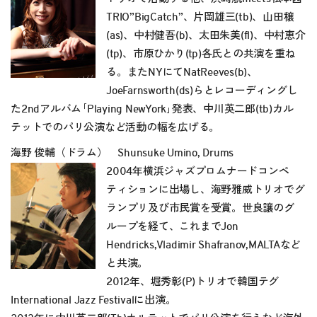
TRIO”BigCatch”、片岡雄三(tb)、山田穣
(as)、中村健吾(b)、太田朱美(fl)、中村恵介
(tp)、市原ひかり(tp)各氏との共演を重ね
る。またNYにてNatReeves(b)、
JoeFarnsworth(ds)らとレコーディングし
た2ndアルバム｢Playing NewYork｣発表、中川英二郎(tb)カル
テットでのパリ公演など活動の幅を広げる。
海野 俊輔（ドラム） Shunsuke Umino, Drums
2004年横浜ジャズプロムナードコンペ
ティションに出場し、海野雅威トリオでグ
ランプリ及び市民賞を受賞。世良譲のグ
ループを経て、これまでJon
Hendricks,Vladimir Shafranov,MALTAなど
と共演。
2012年、堀秀彰(P)トリオで韓国テグ
International Jazz Festivalに出演。