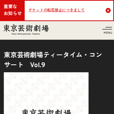
重要な
チケットの転売禁止につきまして
Cl
お知らせ
言語
東京芸術劇場ティータイム・コン
サート Vol.9