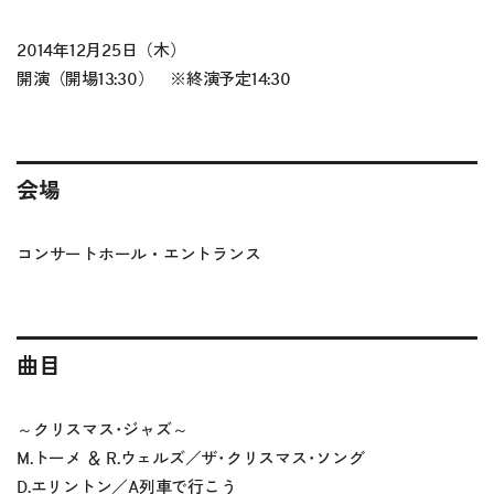
2014年12月25日（木）
開演（開場13:30） ※終演予定14:30
会場
コンサートホール・エントランス
曲目
～クリスマス･ジャズ～
M.トーメ ＆ R.ウェルズ／ザ･クリスマス･ソング
D.エリントン／A列車で行こう