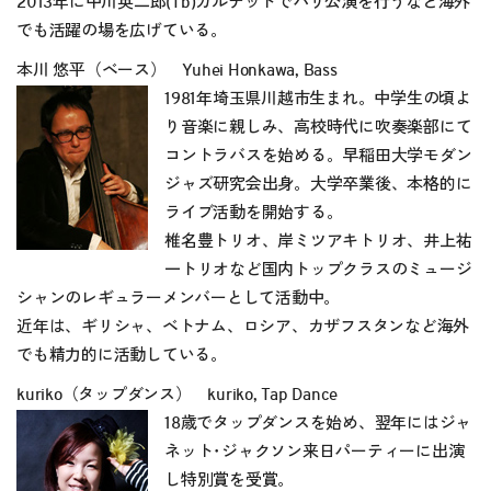
2013年に中川英二郎(Tb)カルテットでパリ公演を行うなど海外
でも活躍の場を広げている。
本川 悠平（ベース） Yuhei Honkawa, Bass
1981年埼玉県川越市生まれ。中学生の頃よ
り音楽に親しみ、高校時代に吹奏楽部にて
コントラバスを始める。早稲田大学モダン
ジャズ研究会出身。大学卒業後、本格的に
ライブ活動を開始する。
椎名豊トリオ、岸ミツアキトリオ、井上祐
一トリオなど国内トップクラスのミュージ
シャンのレギュラーメンバーとして活動中。
近年は、ギリシャ、ベトナム、ロシア、カザフスタンなど海外
でも精力的に活動している。
kuriko（タップダンス） kuriko, Tap Dance
18歳でタップダンスを始め、翌年にはジャ
ネット･ジャクソン来日パーティーに出演
し特別賞を受賞。