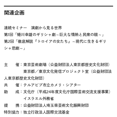
関連企画
連続セミナー 演劇から見る世界
第1回「蜷川幸雄のギリシャ劇～巨大な情熱と民衆の眼～」
第2回「徹底解説『トロイアの女たち』～現代に生きるギリ
シャ悲劇～」
主 催：東京芸術劇場（公益財団法人東京都歴史文化財団）
東京都／東京文化発信プロジェクト室（公益財団法
人東京都歴史文化財団）
共 催：テルアビブ市立カメリ・シアター
助 成：文化庁（平成24年度文化庁国際芸術交流支援事業）
イスラエル外務省
提 携：公益財団法人埼玉県芸術文化振興財団
特別協力：独立行政法人国際交流基金