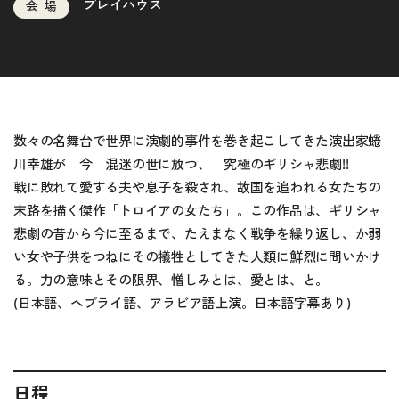
プレイハウス
会場
数々の名舞台で世界に演劇的事件を巻き起こしてきた演出家蜷
川幸雄が 今 混迷の世に放つ、 究極のギリシャ悲劇!!
戦に敗れて愛する夫や息子を殺され、故国を追われる女たちの
末路を描く傑作「トロイアの女たち」。この作品は、ギリシャ
悲劇の昔から今に至るまで、たえまなく戦争を繰り返し、か弱
い女や子供をつねにその犠牲としてきた人類に鮮烈に問いかけ
る。力の意味とその限界、憎しみとは、愛とは、と。
(日本語、ヘブライ語、アラビア語上演。日本語字幕あり)
日程