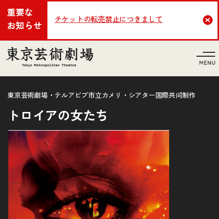
重要な
チケットの転売禁止につきまして
Cl
お知らせ
言語
東京芸術劇場・テルアビブ市立カメリ・シアター国際共同制作
トロイアの女たち