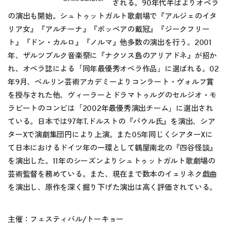
される。90年代半ばよりオペラ
の演出も開始。シュトゥットガルト歌劇場で『アルジェのイタ
リア女』『アルチーナ』『ポッペアの戴冠』『ジークフリー
ト』『ドン・カルロ』『ノルマ』他多数の演出を行う。2001
年、ザルツブルク音楽祭に『ナクソス島のアリアドネ』が招か
れ、オペラ誌による「同年最優秀オペラ作品」に選ばれる。02
年9月、ベルリン芸術アカデミーよりコンラート・ヴォルフ賞
を授与された他、ヴィーラーとドラマトゥルグのセルジオ・モ
ラビートのコンビは「2002年最優秀演出チーム」に選出され
ている。日本では97年T.ドルストの『パウル氏』を演出、シア
ターXで演劇集団円により上演。また05年同じくシアターXに
て日本におけるドイツ年の一環として鶴屋南北の『四谷怪談』
を演出した。11年のシーズンよりシュトゥットガルト歌劇場の
芸術監督を務めている。また、現在まで数本のイェリネク戯曲
を演出し、原作を深く掘り下げた演出は高く評価されている。
主催：フェスティバル/トーキョー