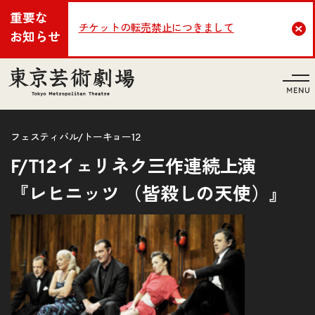
重要な
チケットの転売禁止につきまして
Cl
お知らせ
言語
フェスティバル/トーキョー12
F/T12イェリネク三作連続上演
『レヒニッツ （皆殺しの天使）』