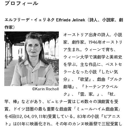
プロフィール
エルフリーデ・イェリネク Elfriede Jelinek（詩人、小説家、劇
作家）
オーストリア出身の詩人、小説
家、劇作家。1946年オーストリ
ア生まれ。ウィーンで育ち、
ウィーン大学で演劇学と美術史
を学ぶ。主な作品に、ベストセ
ラーとなった小説『したい気
分』、『欲望』、戯曲『ブルク
劇場』、『トーテンアウベル
©Karin Rocholl
ク』、『雲。家。』、『杖、
竿、棒』などがあり、ビュヒナー賞はじめ数々の演劇賞を受
賞。ドイツ語圏の最も重要な戯曲賞「ミュールハイム戯曲賞」
を4回(02, 04, 09, 11年)受賞している。83年の小説『ピアニス
ト』は01年に映画化され、その年のカンヌ映画祭で三冠受賞し