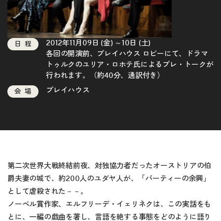
2012年11月09日 (金) ～10日 (土)
日程
各回の開演前、プレイハウス ロビーにて、ドラマ
トゥルクのユリア・ロホテ氏によるプレ・トークが
行われます。（約40分、通訳付き）
プレイハウス
会場
第二次世界大戦終結前夜、対独協力者だったオーストリアの伯
爵夫妻の城で、約200人のユダヤ人が、「パーティーの余興」
として虐殺された－－。
ノーベル賞作家、エルフリーデ・イェリネクは、この実話をも
とに、一編の戯曲を著し、言語を絶する事態をどのように語り