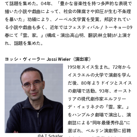
て話題を集めた。04年、「豊かな音楽性を持つ多声的な表現で
描いた小説や戯曲によって、社会の陳腐さや抑圧が生む不条理
を暴いた」功績により、ノーベル文学賞を受賞。邦訳されてい
る小説や戯曲も多く、近年ではフェスティバル / トーキョー09
春にて『雲。家。』(構成・演出:高山明、翻訳:林立騎)が上演さ
れ、話題を集めた。
ヨッシ・ヴィーラー Jossi Wieler（演出家）
1951年スイス生まれ。72年から
イスラエルの大学で演劇を学ん
だ後、80年よりドイツとスイス
の劇場で活動。93年、オースト
リアの現代劇作家エルフリー
デ・イェリネクの『雲。家。』
をハンブルク劇場で演出し、演
劇誌による“同年最優秀作品”に
選ばれ、ベルリン演劇祭に招聘
©A.T. Schäfer