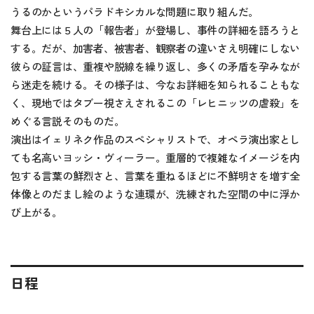
うるのかというパラドキシカルな問題に取り組んだ。
舞台上には５人の「報告者」が登場し、事件の詳細を語ろうと
する。だが、加害者、被害者、観察者の違いさえ明確にしない
彼らの証言は、重複や脱線を繰り返し、多くの矛盾を孕みなが
ら迷走を続ける。その様子は、今なお詳細を知られることもな
く、現地ではタブー視さえされるこの「レヒニッツの虐殺」を
めぐる言説そのものだ。
演出はイェリネク作品のスペシャリストで、オペラ演出家とし
ても名高いヨッシ・ヴィーラー。重層的で複雑なイメージを内
包する言葉の鮮烈さと、言葉を重ねるほどに不鮮明さを増す全
体像とのだまし絵のような連環が、洗練された空間の中に浮か
び上がる。
日程