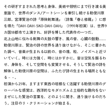
その研ぎすまされた思考と身体、美術や照明にまで行き渡る美
意識で、世界のダンス/アートシーンを牽引し続ける勅使川原
三郎。宮澤賢治の詩『原体剣舞連』（詩集『春と修羅』）に想
を得た『DAH-DAH-SKO-DAH-DAH』（1991年初演）は、世界9
カ国18都市で上演され、好評を博した代表作の一つだ。
北上山地に伝わる剣舞の太鼓の響き、風の音、心臓の鼓動……
勅使川原は、賢治の詩の世界を通り抜けながら、そこに書かれ
た調べ、音楽が生まれる以前の、音の塊、粒、ノイズへと近づ
いていく。時には力強く、時にはかすかに。音は空気を振るわ
せ、身体を、そして空間をも変質させる。そうして賢治の詩を
解体した勅使川原の空間は、ふたたび詩の生まれる場所ともな
る－－。
初演から21年。ますます東西の垣根なく活躍する勅使川原のグ
ローバルな感覚は、西洋的なモダニズムと土俗的な趣向をない
まぜにした賢治の言葉を、どのように聞き、通り抜けるのだろ
う。注目のリ・クリエーションが始まる。