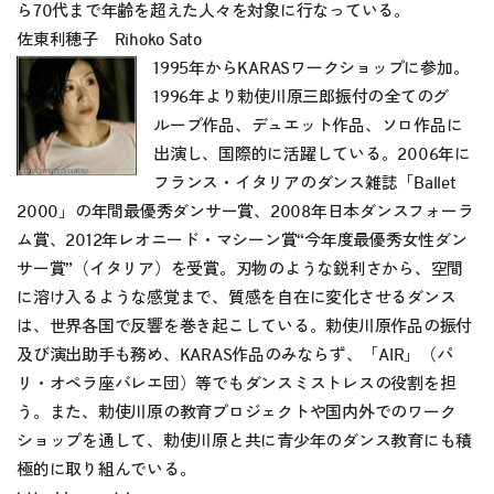
ら70代まで年齢を超えた人々を対象に行なっている。
佐東利穂子 Rihoko Sato
1995年からKARASワークショップに参加。
1996年より勅使川原三郎振付の全てのグ
ループ作品、デュエット作品、ソロ作品に
出演し、国際的に活躍している。2006年に
フランス・イタリアのダンス雑誌「Ballet
2000」の年間最優秀ダンサー賞、2008年日本ダンスフォーラ
ム賞、2012年レオニード・マシーン賞“今年度最優秀女性ダン
サー賞”（イタリア）を受賞。刃物のような鋭利さから、空間
に溶け入るような感覚まで、質感を自在に変化させるダンス
は、世界各国で反響を巻き起こしている。勅使川原作品の振付
及び演出助手も務め、KARAS作品のみならず、「AIR」（パ
リ・オペラ座バレエ団）等でもダンスミストレスの役割を担
う。また、勅使川原の教育プロジェクトや国内外でのワーク
ショップを通して、勅使川原と共に青少年のダンス教育にも積
極的に取り組んでいる。