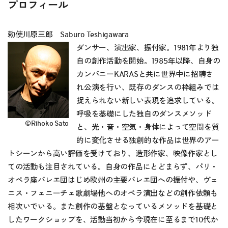
プロフィール
勅使川原三郎 Saburo Teshigawara
ダンサー、演出家、振付家。1981年より独
自の創作活動を開始。1985年以降、自身の
カンパニーKARASと共に世界中に招聘さ
れ公演を行い、既存のダンスの枠組みでは
捉えられない新しい表現を追求している。
呼吸を基礎にした独自のダンスメソッド
©Rihoko Sato
と、光・音・空気・身体によって空間を質
的に変化させる独創的な作品は世界のアー
トシーンから高い評価を受けており、造形作家、映像作家とし
ての活動も注目されている。自身の作品にとどまらず、パリ・
オペラ座バレエ団はじめ欧州の主要バレエ団への振付や、ヴェ
ニス・フェニーチェ歌劇場他へのオペラ演出などの創作依頼も
相次いでいる。また創作の基盤となっているメソッドを基礎と
したワークショップを、活動当初から今現在に至るまで10代か