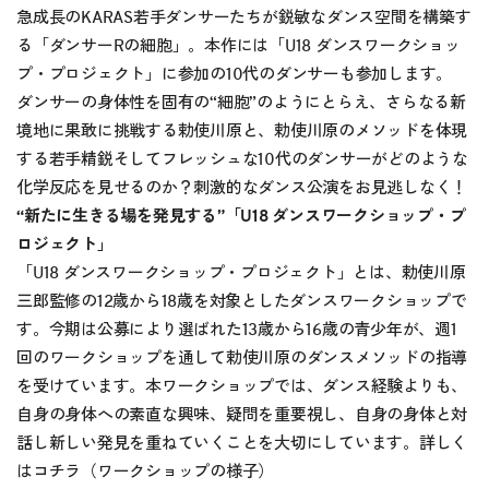
急成長のKARAS若手ダンサーたちが鋭敏なダンス空間を構築す
る「ダンサーRの細胞」。本作には「U18 ダンスワークショッ
プ・プロジェクト」に参加の10代のダンサーも参加します。
ダンサーの身体性を固有の“細胞”のようにとらえ、さらなる新
境地に果敢に挑戦する勅使川原と、勅使川原のメソッドを体現
する若手精鋭そしてフレッシュな10代のダンサーがどのような
化学反応を見せるのか？刺激的なダンス公演をお見逃しなく！
“新たに生きる場を発見する”「U18 ダンスワークショップ・プ
ロジェクト」
「U18 ダンスワークショップ・プロジェクト」とは、勅使川原
三郎監修の12歳から18歳を対象としたダンスワークショップで
す。今期は公募により選ばれた13歳から16歳の青少年が、週1
回のワークショップを通して勅使川原のダンスメソッドの指導
を受けています。本ワークショップでは、ダンス経験よりも、
自身の身体への素直な興味、疑問を重要視し、自身の身体と対
話し新しい発見を重ねていくことを大切にしています。詳しく
は
コチラ
（ワークショップの様子）