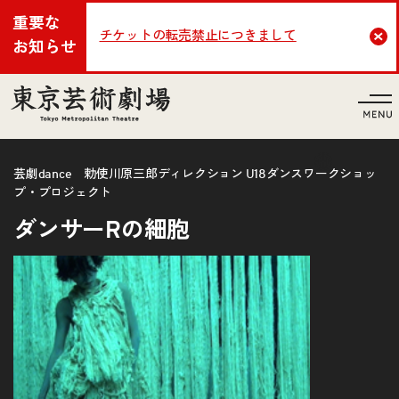
重要な
チケットの転売禁止につきまして
Cl
お知らせ
言語
芸劇dance 勅使川原三郎ディレクション U18ダンスワークショッ
プ・プロジェクト
ダンサーRの細胞