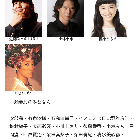
近藤良平© HARU
小林十市
篠原ともえ
たむらぱん
＋一般参加のみなさん
安部萌・有泉汐織・石和田尚子・イノッチ（日比野雅彦）・
梅村綾子・大西彩瑛・小川しおり・後藤愛香・小林らら・重
岡漠・四戸賢治・柴田真梨子・柴田有紀・清水美紗都・