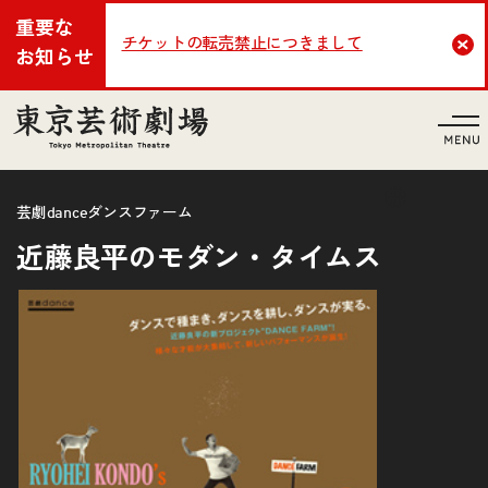
重要な
チケットの転売禁止につきまして
Cl
お知らせ
言語
芸劇danceダンスファーム
近藤良平のモダン・タイムス