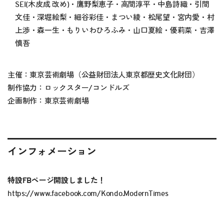
SEI(木皮成 改め)・鷹野梨恵子・高間淳平・中島詩織・引間
文佳・深堀絵梨・細谷彩佳・まつい綾・松尾望・宮内愛・村
上渉・森一生・もりいわひろふみ・山口夏絵・優莉菜・吉澤
慎吾
主催：東京芸術劇場（公益財団法人東京都歴史文化財団）
制作協力：ロックスター/コンドルズ
企画制作：東京芸術劇場
インフォメーション
特設FBページ開設しました！
https://www.facebook.com/Kondo.ModernTimes