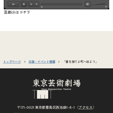
芸劇chは
コチラ
トップページ
公演・イベント情報
「書を捨てよ町へ出よう」
〒171–0021 東京都豊島区西池袋1–8–1 〈
アクセス
〉