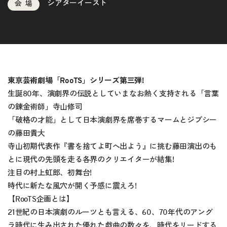
シアターイースト
会場
東京芸術劇場「RooTS」シリーズ第三弾!
生誕80年、演劇界の伝説としていまなお熱く支持される「言葉
の錬金術師」寺山修司
「破格の才能」として日本演劇界を席巻するマームとジプシー
の藤田貴大
寺山初期代表作『書を捨てよ町へ出よう』に挑む藤田演出のも
とに現代の先頭を走る各界のクリエイターが結集!
注目の村上虹郎、初舞台!
時代に新たな風穴が開く予感に震えろ!
【RooTS企画とは】
21世紀の日本演劇のルーツとも言える、60、70年代のアング
ラ時代に生み出された優れた戯曲の数々を、時代をリードする