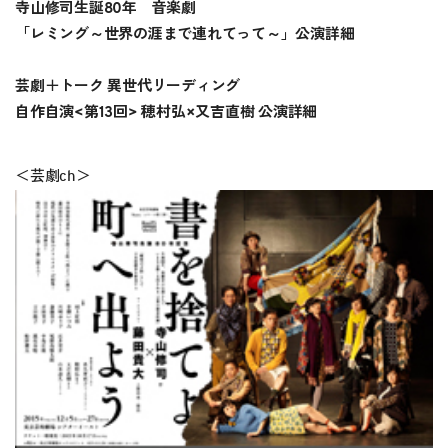
寺山修司生誕80年 音楽劇
「レミング～世界の涯まで連れてって～」公演詳細
芸劇＋トーク 異世代リーディング
自作自演<第13回> 穂村弘×又吉直樹 公演詳細
＜芸劇ch＞