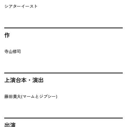
シアターイースト
作
寺山修司
上演台本・演出
藤田貴大(マームとジプシー)
出演