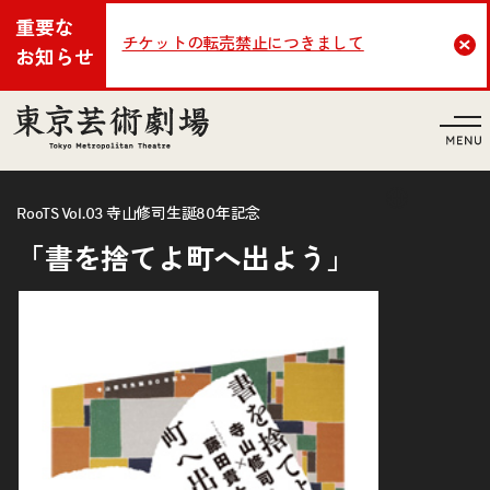
重要な
チケットの転売禁止につきまして
Cl
お知らせ
言語
RooTS Vol.03 寺山修司生誕80年記念
「書を捨てよ町へ出よう」