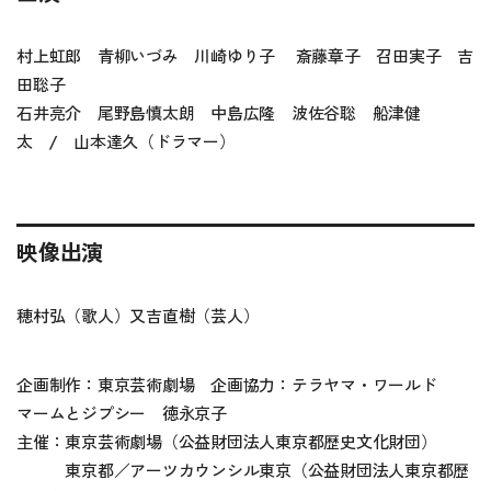
村上虹郎 青柳いづみ 川崎ゆり子 斎藤章子 召田実子 吉
田聡子
石井亮介 尾野島慎太朗 中島広隆 波佐谷聡 船津健
太 / 山本達久（ドラマー）
映像出演
穂村弘（歌人）又吉直樹（芸人）
企画制作：東京芸術劇場 企画協力：テラヤマ・ワールド
マームとジプシー 徳永京子
主催：東京芸術劇場（公益財団法人東京都歴史文化財団）
東京都／アーツカウンシル東京（公益財団法人東京都歴