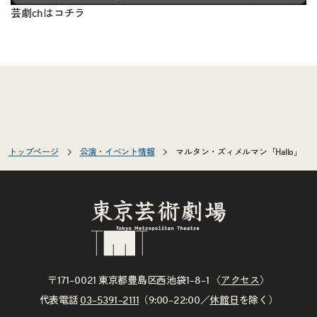
芸劇chは
コチラ
トップページ
公演・イベント情報
マルタン・ズィメルマン「Hallo」
〒171–0021 東京都豊島区西池袋1–8–1 〈
アクセス
〉
代表電話
03–5391–2111
（9:00–22:00／
休館日
を除く）