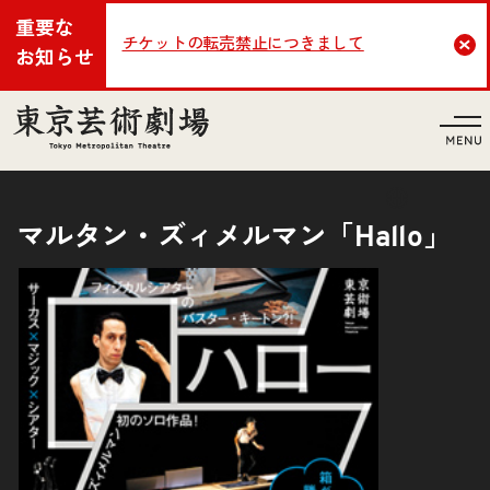
重要な
チケットの転売禁止につきまして
Cl
お知らせ
言語
マルタン・ズィメルマン「Hallo」