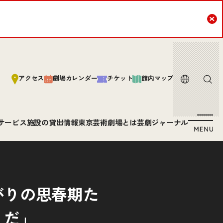
Cl
言語
サイト内
アクセス
劇場カレンダー
チケット
館内マップ
サービス
施設の貸出情報
東京芸術劇場とは
芸劇ジャーナル
がりの思春期た
うだ」