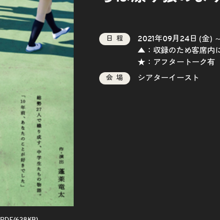
2021年09月24日 (金) 
日程
▲：収録のため客席内
★：アフタートーク有
シアターイースト
会場
DF/638KB)