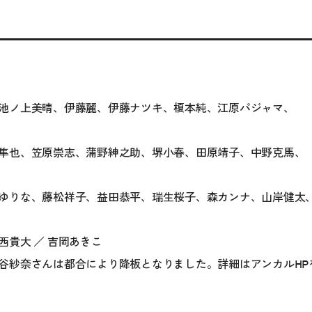
池ノ上美晴、伊藤麗、伊藤ナツキ、榎本純、江原パジャマ、
隼也、笠原崇志、蒲野紳之助、堺小春、田原靖子、中野克馬、
ゆりな、藤松祥子、益田恭平、瑞生桜子、森カンナ、山岸健太
貴大 ／ 吉岡あきこ
谷紗奈さんは都合により降板となりました。詳細は
アンカルHP