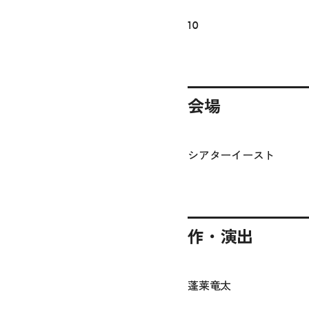
10
会場
シアターイースト
作・演出
蓬莱竜太