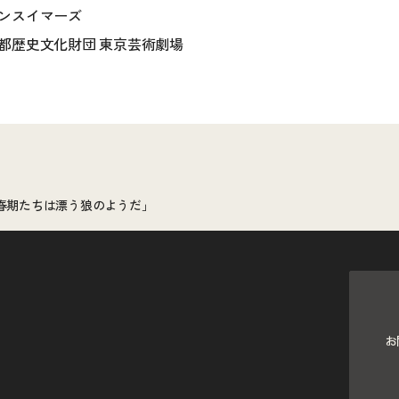
ンスイマーズ
都歴史文化財団 東京芸術劇場
春期たちは漂う狼のようだ」
お