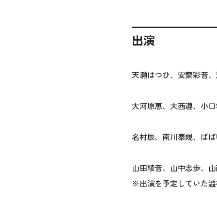
出演
天瀬はつひ、安齋彩音、
大河原恵、大西遵、小口
名村辰、南川泰規、ばば
山田綾音、山中志歩、山西
※
出演を予定していた澁