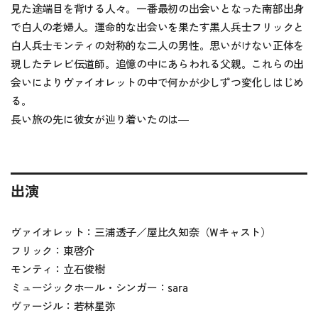
見た途端目を背ける人々。一番最初の出会いとなった南部出身
で白人の老婦人。運命的な出会いを果たす黒人兵士フリックと
白人兵士モンティの対称的な二人の男性。思いがけない正体を
現したテレビ伝道師。追憶の中にあらわれる父親。これらの出
会いによりヴァイオレットの中で何かが少しずつ変化しはじめ
る。
長い旅の先に彼女が辿り着いたのは
―
出演
ヴァイオレット：三浦透子／屋比久知奈（Wキャスト）
フリック：東啓介
モンティ：立石俊樹
ミュージックホール・シンガー：sara
ヴァージル：若林星弥