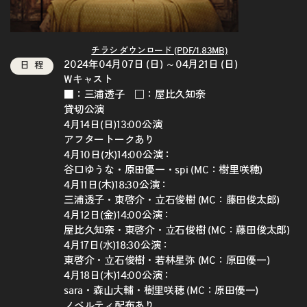
チラシ ダウンロード (PDF/1.83MB)
2024年04月07日 (日) ～04月21日 (日)
日程
Wキャスト
■：三浦透子 □：屋比久知奈
貸切公演
4月14日(日)13:00公演
アフタートークあり
4月10日(水)14:00公演：
谷口ゆうな・原田優一・spi (MC：樹里咲穂)
4月11日(木)18:30公演：
三浦透子・東啓介・立石俊樹 (MC：藤田俊太郎)
4月12日(金)14:00公演：
屋比久知奈・東啓介・立石俊樹 (MC：藤田俊太郎)
4月17日(水)18:30公演：
東啓介・立石俊樹・若林星弥 (MC：原田優一)
4月18日(木)14:00公演：
sara・森山大輔・樹里咲穂 (MC：原田優一)
ノベルティ配布あり