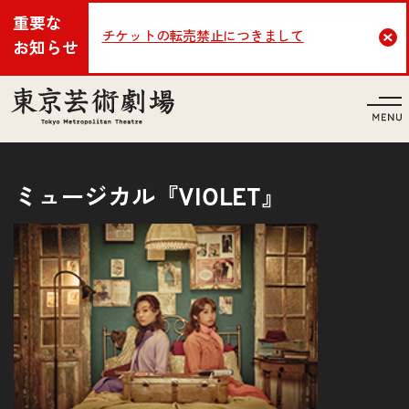
重要な
チケットの転売禁止につきまして
Cl
お知らせ
言語
ミュージカル『VIOLET』