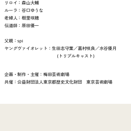
リロイ：森山大輔
ルーラ：谷口ゆうな
老婦人：樹里咲穂
伝道師：原田優一
父親：spi
ヤングヴァイオレット：生田志守葉／嘉村咲良／水谷優月
(トリプルキャスト)
企画・制作・主催：梅田芸術劇場
共催：公益財団法人東京都歴史文化財団 東京芸術劇場