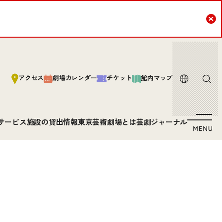
Cl
言語
サイト内
アクセス
劇場カレンダー
チケット
館内マップ
サービス
施設の貸出情報
東京芸術劇場とは
芸劇ジャーナル