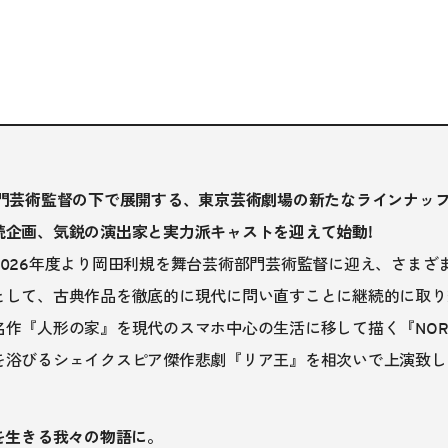
部門芸術監督の下で展開する、東京芸術劇場の新たなラインナッ
続企画、気鋭の演出家と実力派キャストを迎えて始動!
2026年度より岡田利規を舞台芸術部門芸術監督に迎え、さまざ
として、古典作品を徹底的に現代に問い直すことに継続的に取り
名作『人形の家』を現代のスマホ中心の生活に移して描く『NOR
を浴びるシェイクスピア傑作悲劇『リア王』を相次いで上演致し
を生きる我々の物語に。