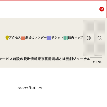
Cl
言語
サイト内
アクセス
劇場カレンダー
チケット
館内マップ
サービス
施設の貸出情報
東京芸術劇場とは
芸劇ジャーナル
2026年5月13日 (水)