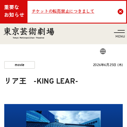
重要な
チケットの転売禁止につきまして
Cl
お知らせ
言語
2026年6月25日 (木)
movie
リア王 -KING LEAR-