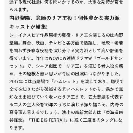
迷する現代社会に何を問いかけるのか、大きな期待が寄せ
られます。
内野聖陽、念願のリア王役！個性豊かな実力派
キャストが結集!
シェイクスピア作品屈指の難役・リア王を演じるのは
内野
聖陽。
舞台、映画、テレビと各方面で活躍し、硬軟・老若
を問わず多彩な役柄を演じ分ける実力派として高い評価を
得ています。昨年はWOWOW連続ドラマW『ゴールドサン
セット』で、シニア劇団で「リア王」を演じる老人役を務
め、その経験と熱い思いが今回の出演につながりました。
2017年には当劇場で『ハムレット』を演じており、聡明で
全てを知りながら破滅する若いハムレットから、愚かで無
知なまま滅びていく老いたリア王まで、四大悲劇を代表す
る二人の主人公を10年のうちに演じる振り幅こそ、内野の
真骨頂と言えるでしょう。演出の森新太郎とは『東海道四
谷怪談』『THE BIG FERRAH』に続く三度目のタッグにな
ります。