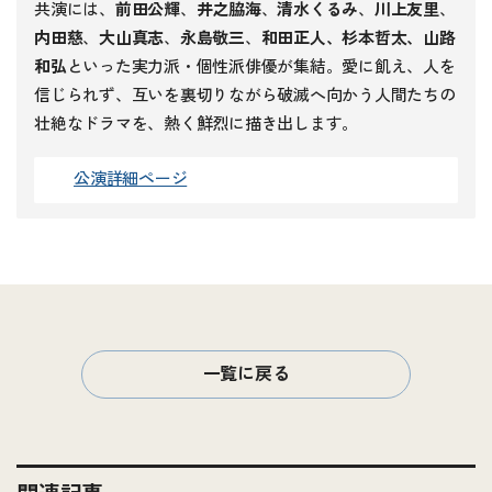
共演には、
前田公輝
、
井之脇海
、
清水くるみ
、
川上友里
、
内田慈
、
大山真志
、
永島敬三
、
和田正人、杉本哲太、山路
和弘
といった実力派・個性派俳優が集結。愛に飢え、人を
信じられず、互いを裏切りながら破滅へ向かう人間たちの
壮絶なドラマを、熱く鮮烈に描き出します。
公演詳細ページ
一覧に戻る