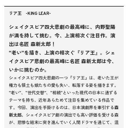
リア王 -KING LEAR-
シェイクスピア四大悲劇の最高峰に、内野聖陽
が満を持して挑む。今、上演相次ぐ注目作。演
出は名匠 森新太郎！
“老い”を描き、上演の相次ぐ『リア王』。シェ
イクスピア悲劇の最高峰に名匠 森新太郎は今、
いかに挑むのか。
シェイクスピア四大悲劇の一つ『リア王』は、老いた王が
権力も領土も娘たちの愛も失い、転落する姿を描きます。
”老い”、”世代交替”、”相続”といった現代の日本に通ずる
テーマを持ち、近年あらためて注目を集めている作品で
す。今回、演出を手掛けるのは、日本演劇界を牽引する
森
新太郎
。シェイクスピア劇の演出でも高い評価を受ける森
が、悲惨な結末に突き進んでいく人間ドラマを通じて、混