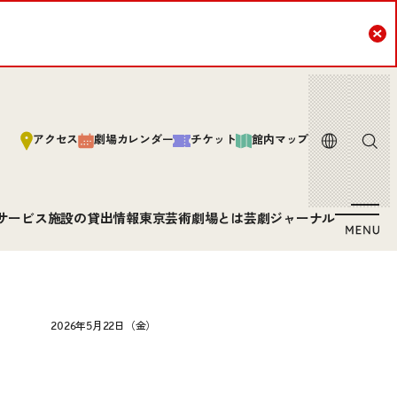
Cl
言語
サイト内
アクセス
劇場カレンダー
チケット
館内マップ
サービス
施設の貸出情報
東京芸術劇場とは
芸劇ジャーナル
2026年5月22日（金）