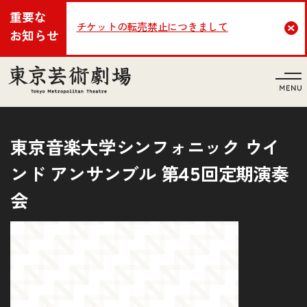
重要な
チケットの転売禁止につきまして
Cl
お知らせ
言語
東京音楽大学シンフォニック ウイ
ンド アンサンブル 第45回定期演奏
会