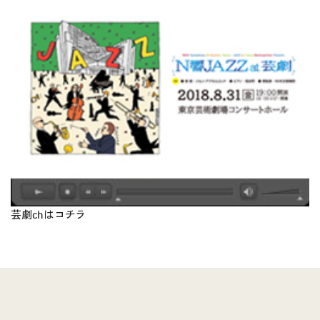
芸劇chは
コチラ