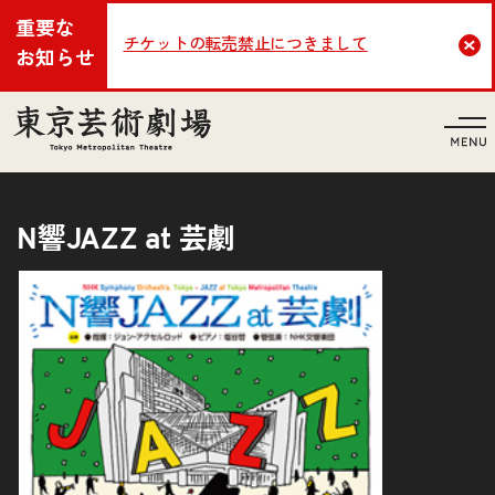
重要な
チケットの転売禁止につきまして
Cl
お知らせ
言語
N響JAZZ at 芸劇