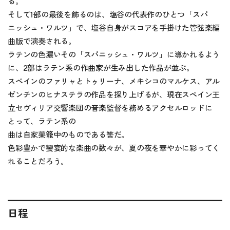
る。
そして1部の最後を飾るのは、塩谷の代表作のひとつ「スパ
ニッシュ・ワルツ」で、塩谷自身がスコアを手掛けた管弦楽編
曲版で演奏される。
ラテンの色濃いその「スパニッシュ・ワルツ」に導かれるよう
に、2部はラテン系の作曲家が生み出した作品が並ぶ。
スペインのファリャとトゥリーナ、メキシコのマルケス、アル
ゼンチンのヒナステラの作品を採り上げるが、現在スペイン王
立セヴィリア交響楽団の音楽監督を務めるアクセルロッドに
とって、ラテン系の
曲は自家薬籠中のものである筈だ。
色彩豊かで饗宴的な楽曲の数々が、夏の夜を華やかに彩ってく
れることだろう。
日程