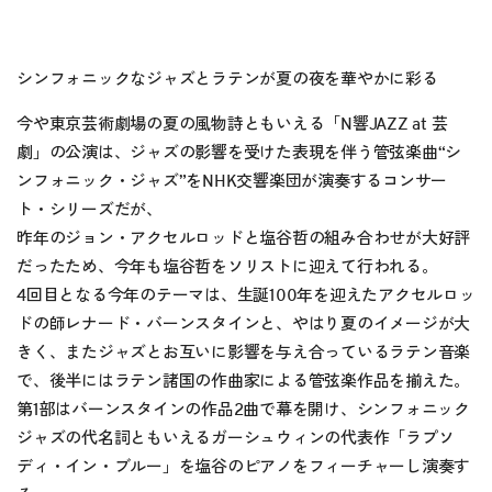
シンフォニックなジャズとラテンが夏の夜を華やかに彩る
今や東京芸術劇場の夏の風物詩ともいえる「N響JAZZ at 芸
劇」の公演は、ジャズの影響を受けた表現を伴う管弦楽曲“シ
ンフォニック・ジャズ”をNHK交響楽団が演奏するコンサー
ト・シリーズだが、
昨年のジョン・アクセルロッドと塩谷哲の組み合わせが大好評
だったため、今年も塩谷哲をソリストに迎えて行われる。
4回目となる今年のテーマは、生誕100年を迎えたアクセルロッ
ドの師レナード・バーンスタインと、やはり夏のイメージが大
きく、またジャズとお互いに影響を与え合っているラテン音楽
で、後半にはラテン諸国の作曲家による管弦楽作品を揃えた。
第1部はバーンスタインの作品2曲で幕を開け、シンフォニック
ジャズの代名詞ともいえるガーシュウィンの代表作「ラプソ
ディ・イン・ブルー」を塩谷のピアノをフィーチャーし演奏す