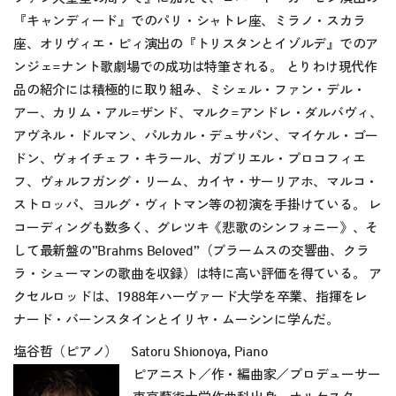
『キャンディード』でのパリ・シャトレ座、ミラノ・スカラ
座、オリヴィエ・ピィ演出の『トリスタンとイゾルデ』でのア
ンジェ=ナント歌劇場での成功は特筆される。 とりわけ現代作
品の紹介には積極的に取り組み、ミシェル・ファン・デル・
アー、カリム・アル=ザンド、マルク=アンドレ・ダルバヴィ、
アヴネル・ドルマン、パルカル・デュサパン、マイケル・ゴー
ドン、ヴォイチェフ・キラール、ガブリエル・プロコフィエ
フ、ヴォルフガング・リーム、カイヤ・サーリアホ、マルコ・
ストロッパ、ヨルグ・ヴィトマン等の初演を手掛けている。 レ
コーディングも数多く、グレツキ《悲歌のシンフォニー》、そ
して最新盤の”Brahms Beloved”（ブラームスの交響曲、クラ
ラ・シューマンの歌曲を収録）は特に高い評価を得ている。 ア
クセルロッドは、1988年ハーヴァード大学を卒業、指揮をレ
ナード・バーンスタインとイリヤ・ムーシンに学んだ。
塩谷哲（ピアノ） Satoru Shionoya, Piano
ピアニスト／作・編曲家／プロデューサー