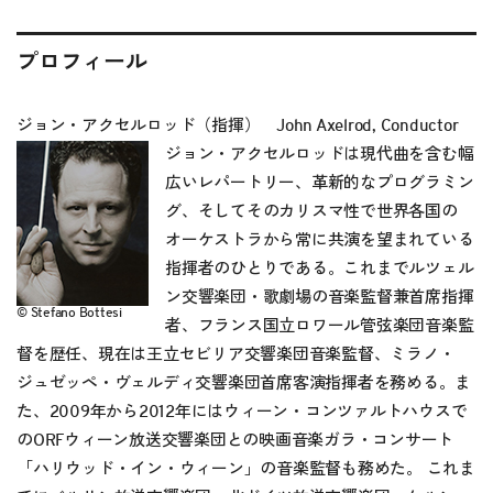
プロフィール
ジョン・アクセルロッド（指揮） John Axelrod, Conductor
ジョン・アクセルロッドは現代曲を含む幅
広いレパートリー、革新的なプログラミン
グ、そしてそのカリスマ性で世界各国の
オーケストラから常に共演を望まれている
指揮者のひとりである。これまでルツェル
ン交響楽団・歌劇場の音楽監督兼首席指揮
© Stefano Bottesi
者、フランス国立ロワール管弦楽団音楽監
督を歴任、現在は王立セビリア交響楽団音楽監督、ミラノ・
ジュゼッペ・ヴェルディ交響楽団首席客演指揮者を務める。ま
た、2009年から2012年にはウィーン・コンツァルトハウスで
のORFウィーン放送交響楽団との映画音楽ガラ・コンサート
「ハリウッド・イン・ウィーン」の音楽監督も務めた。 これま