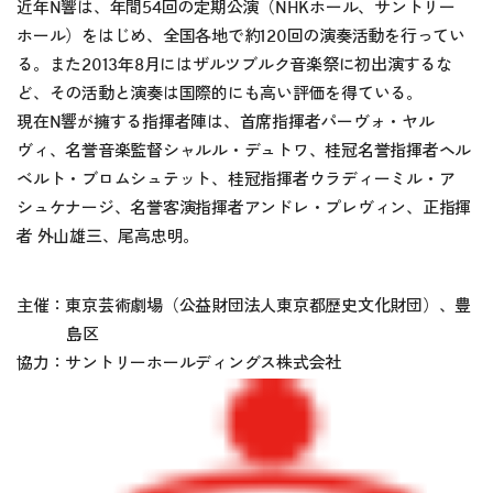
近年N響は、年間54回の定期公演（NHKホール、サントリー
ホール）をはじめ、全国各地で約120回の演奏活動を行ってい
る。また2013年8月にはザルツブルク音楽祭に初出演するな
ど、その活動と演奏は国際的にも高い評価を得ている。
現在N響が擁する指揮者陣は、首席指揮者パーヴォ・ヤル
ヴィ、名誉音楽監督シャルル・デュトワ、桂冠名誉指揮者ヘル
ベルト・ブロムシュテット、桂冠指揮者ウラディーミル・ア
シュケナージ、名誉客演指揮者アンドレ・プレヴィン、正指揮
者 外山雄三、尾高忠明。
主催：東京芸術劇場（公益財団法人東京都歴史文化財団）、豊
島区
協力：サントリーホールディングス株式会社