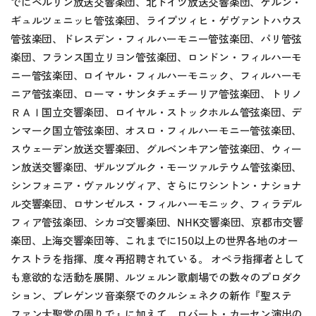
でにベルリン放送交響楽団、北ドイツ放送交響楽団、ケルン・
ギュルツェニッヒ管弦楽団、ライプツィヒ・ゲヴァントハウス
管弦楽団、ドレスデン・フィルハーモニー管弦楽団、パリ管弦
楽団、フランス国立リヨン管弦楽団、ロンドン・フィルハーモ
ニー管弦楽団、ロイヤル・フィルハーモニック、フィルハーモ
ニア管弦楽団、ローマ・サンタチェチーリア管弦楽団、トリノ
ＲＡＩ国立交響楽団、ロイヤル・ストックホルム管弦楽団、デ
ンマーク国立管弦楽団、オスロ・フィルハーモニー管弦楽団、
スウェーデン放送交響楽団、グルベンキアン管弦楽団、ウィー
ン放送交響楽団、ザルツブルク・モーツァルテウム管弦楽団、
シンフォニア・ヴァルソヴィア、さらにワシントン・ナショナ
ル交響楽団、ロサンゼルス・フィルハーモニック、フィラデル
フィア管弦楽団、シカゴ交響楽団、NHK交響楽団、京都市交響
楽団、上海交響楽団等、これまでに150以上の世界各地のオー
ケストラを指揮、度々再招聘されている。 オペラ指揮者として
も意欲的な活動を展開、ルツェルン歌劇場での数々のプロダク
ション、ブレゲンツ音楽祭でのクルシェネクの新作『聖ステ
ファン大聖堂の周りで』に加えて、ロバート・カーセン演出の