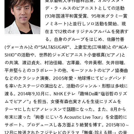
東京藝術大学作曲科出身。オルケスタ・
デ・ラ・ルスのピアニストとしての活動
(93年国連平和賞受賞、95年米グラミー賞
ノミネート)と並行しソロ活動を開始、現
在まで12枚のオリジナルアルバムを発表す
る。自身のグループをはじめ、佐藤竹善
(ヴォーカル)との“SALT&SUGAR”、上妻宏光(三味線)との“AGA-
SHIO”の活動や、世界的ジャズピアニスト小曽根真(ピアノ)と
の共演、渡辺貞夫、村治佳織、古澤巌、今井美樹、矢井田瞳、
平井堅らとのコラボレートの他、モーツァルトのピアノ協奏曲
などのクラシック演奏、2005年愛・地球博にてビッグバンド
を率いたステージの演出など、活動のジャンル・形態は多岐に
渡る。2014年9,10月に、NHK Eテレ『趣味Do楽“塩谷哲のリズ
ムでピアノ”』を担当、女優有森也実さんを生徒にリズムを
テーマにしたピアノレッスンで話題になった。また、8月から
年末に渡った「絢香 にじいろ Acoustic Live Tour」を全面的に
サポート、プロデュースし各方面より絶賛を博す。2015年10～
12月に放送されたフジテレビのドラマ『無痛-診える眼-』の音