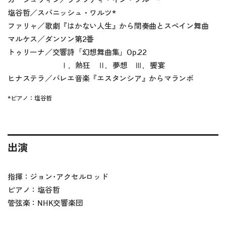
ガーシュウィン／ラプソディ・イン・ブルー*
塩谷哲／スパニッシュ・ワルツ*
ファリャ／歌劇『はかない人生』から間奏曲とスペイン舞曲
マルケス／ダンソン第2番
トゥリーナ／交響詩「幻想舞曲集」Op.22
Ⅰ．熱狂 Ⅱ．夢想 Ⅲ．饗宴
ヒナステラ／バレエ音楽『エスタンシア』からマランボ
*ピアノ：塩谷哲
出演
指揮：ジョン･アクセルロッド
ピアノ：塩谷哲
管弦楽：NHK交響楽団