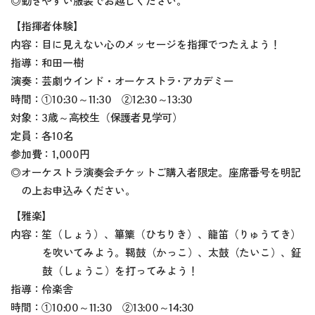
◎動きやすい服装でお越しください。
【指揮者体験】
内容：目に見えない心のメッセージを指揮でつたえよう！
指導：和田一樹
演奏：芸劇ウインド・オーケストラ･アカデミー
時間：①10:30～11:30 ②12:30～13:30
対象：3歳～高校生（保護者見学可）
定員：各10名
参加費：1,000円
◎オーケストラ演奏会チケットご購入者限定。座席番号を明記
の上お申込みください。
【雅楽】
内容：笙（しょう）、篳篥（ひちりき）、龍笛（りゅうてき）
を吹いてみよう。鞨鼓（かっこ）、太鼓（たいこ）、鉦
鼓（しょうこ）を打ってみよう！
指導：伶楽舎
時間：①10:00～11:30 ②13:00～14:30