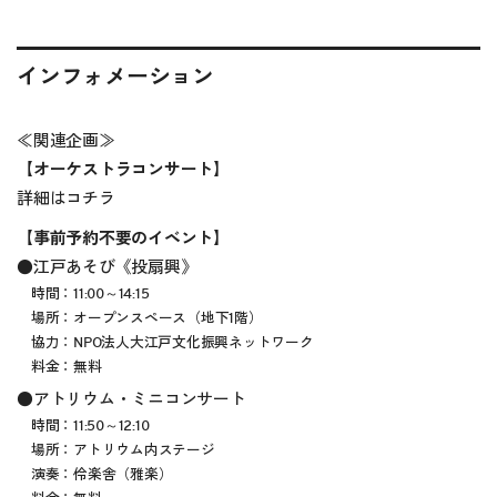
インフォメーション
≪関連企画≫
【オーケストラコンサート】
詳細は
コチラ
【事前予約不要のイベント】
●江戸あそび《投扇興》
時間：11:00～14:15
場所：オープンスペース（地下1階）
協力：NPO法人大江戸文化振興ネットワーク
料金：無料
●アトリウム・ミニコンサート
時間：11:50～12:10
場所：アトリウム内ステージ
演奏：伶楽舎（雅楽）