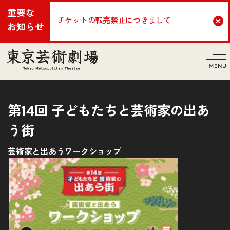
重要な
チケットの転売禁止につきまして
Cl
お知らせ
言語
第14回 子どもたちと芸術家の出あ
う街
芸術家と出あうワークショップ