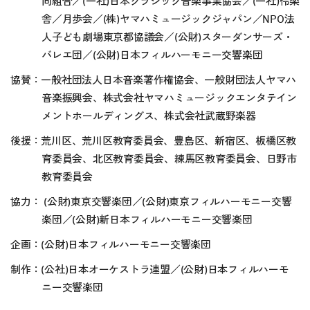
同組合／(一社)日本クラシック音楽事業協会／(一社)伶楽
舎／月歩会／(株)ヤマハミュージックジャパン／NPO法
人子ども劇場東京都協議会／(公財)スターダンサーズ・
バレエ団／(公財)日本フィルハーモニー交響楽団
協賛：一般社団法人日本音楽著作権協会、一般財団法人ヤマハ
音楽振興会、株式会社ヤマハミュージックエンタテイン
メントホールディングス、株式会社武蔵野楽器
後援：荒川区、荒川区教育委員会、豊島区、新宿区、板橋区教
育委員会、北区教育委員会、練馬区教育委員会、日野市
教育委員会
協力： (公財)東京交響楽団／(公財)東京フィルハーモニー交響
楽団／(公財)新日本フィルハーモニー交響楽団
企画：(公財)日本フィルハーモニー交響楽団
制作：(公社)日本オーケストラ連盟／(公財)日本フィルハーモ
ニー交響楽団