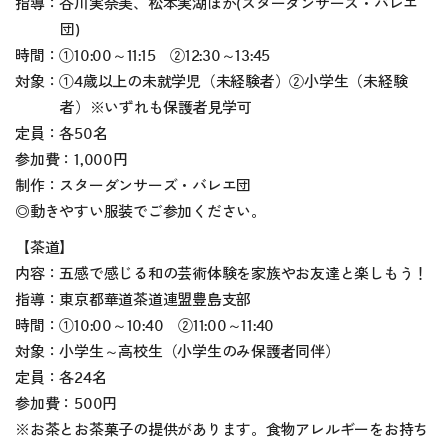
指導：谷川実奈美、松本実湖ほか(スターダンサーズ・バレエ
団)
時間：①10:00～11:15 ②12:30～13:45
対象：①4歳以上の未就学児（未経験者）②小学生（未経験
者）※いずれも保護者見学可
定員：各50名
参加費：1,000円
制作：スターダンサーズ・バレエ団
◎動きやすい服装でご参加ください。
【茶道】
内容：五感で感じる和の芸術体験を家族やお友達と楽しもう！
指導：東京都華道茶道連盟豊島支部
時間：①10:00～10:40 ②11:00～11:40
対象：小学生～高校生（小学生のみ保護者同伴）
定員：各24名
参加費：500円
※お茶とお茶菓子の提供があります。食物アレルギーをお持ち