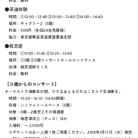
料金：無料
●茶道体験
時間：①12:00～12:40 ②13:00～13:40 ③14:00～14:40
場所：ギャラリー2（5階）
料金：500円（各回24名先着順）
協力：東京都華道茶道連盟豊島支部
●紙芝居
時間：①11:00～11:45 ②13:15～13:45
場所：①1階 ②5階コンサートホールエントランス
出演：紙芝居師ちっち
料金：無料
【０歳からのコンサート】
オーケストラ演奏会の間、小さなおともだちはこちらで生演奏を。
時間：15:30～16:10（14:45開場）
会場：シンフォニースペース（5階）
対象：0歳～2歳児とその保護者
演奏：海老澤洋三（チェロ）ほか
入場料：一人500円
※チケットはお一人様１枚ご用意ください。2018年1月17日（水）発売