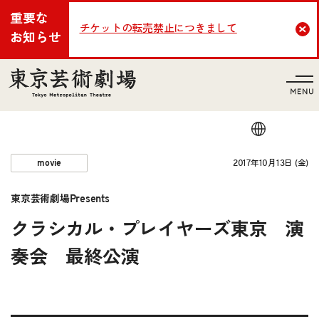
重要な
チケットの転売禁止につきまして
Cl
お知らせ
言語
2017年10月13日 (金)
movie
東京芸術劇場Presents
クラシカル・プレイヤーズ東京 演
奏会 最終公演