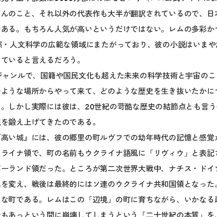
ろんのこと、それ以外の代表作も大半が翻訳されているので、日
である。もちろん人気が高いというだけではない。レムの多彩か
然・人文科学の広範な領域にまたがっており、彼の小説はいまや
していると言えるだろう。
ジャンルで、国籍や国民文化も超えた未来の科学技術と宇宙の
のような場所からやって来て、どのような歴史を生き抜いたかに
。しかし実際には彼は、20世紀の苛酷な歴史の結節点とも言
観を鍛え上げてきたのである。
『高い城』には、彼の郷里の町ルヴフでの幼年時代の記憶と感覚
クライナ領で、町の名前もウクライナ語風に「リヴィウ」と表記
ポーランド領だった。ところが第二次世界大戦中、ナチス・ドイ
属を変え、戦後は最終的にはソ連のウクライナ共和国領となった
うな町である。レムはこの「辺境」の町に育ちながら、いかなる
でもあっという間に崩壊してしまうという「二十世紀の本質」を