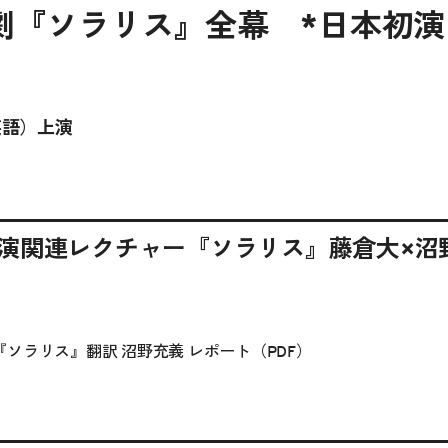
劇『ソラリス』全幕 *日本初演
英語）上演
公演関連レクチャー『ソラリス』藤倉大×沼
ソラリス』翻訳 沼野充義 レポート（PDF）