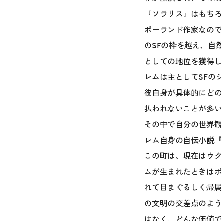
『ソラリス』はもち
ポーランド作家なの
のSFの枠を越え、自
としての地位を獲得
レムは主としてSFの
彼自身が具体的にど
払われないことが多い
その中で自分の世界
レム自身の自伝小説
この町は、現在はウ
ムが生まれたときは
れて目まぐるしく帰
の文明の交差点のよ
はなく、どんな価値