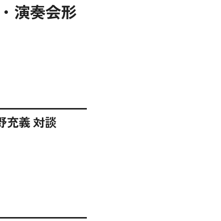
・演奏会形
野充義 対談