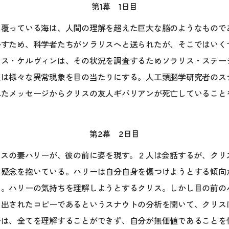
第1幕 1日目
を覆っている海は、人間の理解を超えた巨大な脳のようなもので
かすため、科学者たちがソラリスへと送られたが、そこではいく
リス・ケルヴィンは、その状況を調査するためソラリス・ステー
彼は様々な異常現象を目の当たりにする。人工頭脳学研究者のス
れたメッセージからクリスの友人ギバリアンが死亡していること
第2幕 2日目
リスの妻ハリーが、彼の前に姿を現す。２人は会話するが、クリ
、疑念を抱いている。ハリーは自分自身を傷つけようとする傾向
る。ハリーの気持ちを理解しようとするクリス。しかし目の前の
り出されたコピーであるというスナウトの分析を聞いて、クリス
ーは、全てを理解することができず、自分が無価値であることを