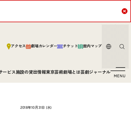
Cl
言語
サイト内
アクセス
劇場カレンダー
チケット
館内マップ
サービス
施設の貸出情報
東京芸術劇場とは
芸劇ジャーナル
2018年10月31日 (水)