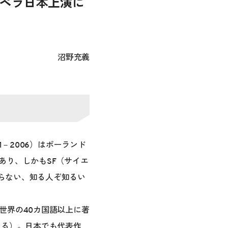
オペラ日本上演に
沼野充義
1－2006）はポーランド
あり、しかもSF（サイエ
らない、知る人ぞ知るい
世界の40カ国語以上に著
よる）。日本でも代表作