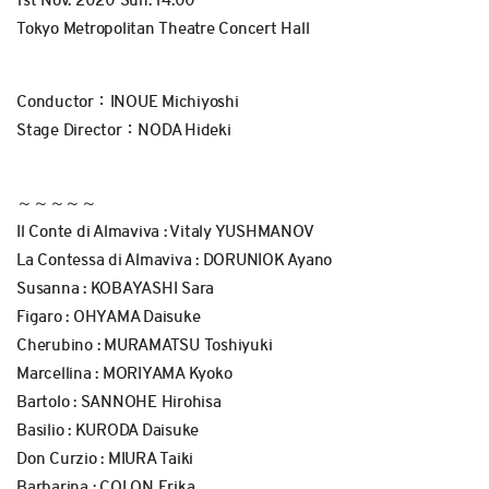
1st Nov. 2020 Sun. 14:00
Tokyo Metropolitan Theatre Concert Hall
Conductor：INOUE Michiyoshi
Stage Director：NODA Hideki
～～～～～
Il Conte di Almaviva : Vitaly YUSHMANOV
La Contessa di Almaviva : DORUNIOK Ayano
Susanna : KOBAYASHI Sara
Figaro : OHYAMA Daisuke
Cherubino : MURAMATSU Toshiyuki
Marcellina : MORIYAMA Kyoko
Bartolo : SANNOHE Hirohisa
Basilio : KURODA Daisuke
Don Curzio : MIURA Taiki
Barbarina : COLON Erika