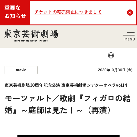
重要な
チケットの転売禁止につきまして
Cl
お知らせ
言語
2020年10月30日 (金)
movie
東京芸術劇場30周年記念公演 東京芸術劇場シアターオペラvol.14
モーツァルト／歌劇『フィガロの結
婚』～庭師は見た！～（再演）