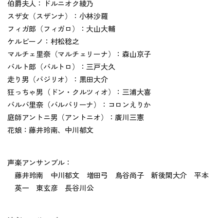
伯爵夫人：ドルニオク綾乃
スザ女（スザンナ）：小林沙羅
フィガ郎（フィガロ）：大山大輔
ケルビーノ：村松稔之
マルチェ里奈（マルチェリーナ）：森山京子
バルト郎（バルトロ）：三戸大久
走り男（バジリオ）：黒田大介
狂っちゃ男（ドン・クルツィオ）：三浦大喜
バルバ里奈（バルバリーナ）：コロンえりか
庭師アントニ男（アントニオ）：廣川三憲
花娘：藤井玲南、中川郁文
声楽アンサンブル：
藤井玲南 中川郁文 増田弓 鳥谷尚子 新後閑大介 平本
英一 東玄彦 長谷川公