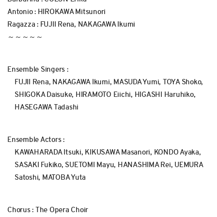
Antonio : HIROKAWA Mitsunori
Ragazza : FUJII Rena, NAKAGAWA Ikumi
～～～～～
Ensemble Singers :
FUJII Rena, NAKAGAWA Ikumi, MASUDA Yumi, TOYA Shoko,
SHIGOKA Daisuke, HIRAMOTO Eiichi, HIGASHI Haruhiko,
HASEGAWA Tadashi
Ensemble Actors :
KAWAHARADA Itsuki, KIKUSAWA Masanori, KONDO Ayaka,
SASAKI Fukiko, SUETOMI Mayu, HANASHIMA Rei, UEMURA
Satoshi, MATOBA Yuta
Chorus : The Opera Choir