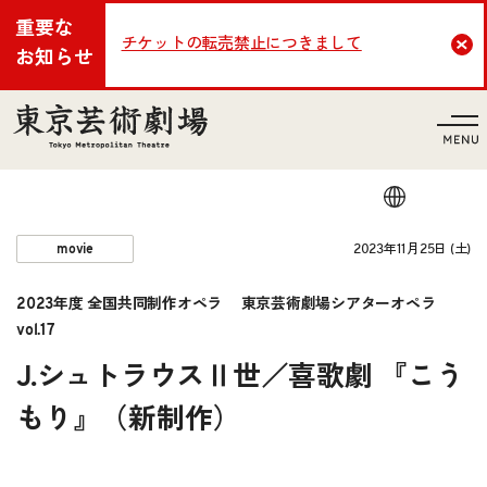
重要な
チケットの転売禁止につきまして
Cl
お知らせ
言語
2023年11月25日 (土)
movie
2023年度 全国共同制作オペラ 東京芸術劇場シアターオペラ
vol.17
J.シュトラウスⅡ世／喜歌劇 『こう
もり』（新制作）