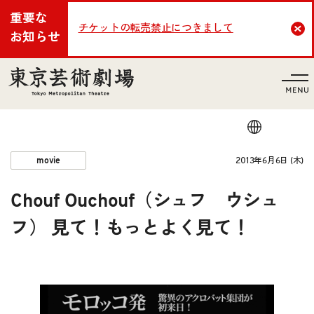
重要な
チケットの転売禁止につきまして
Cl
お知らせ
言語
2013年6月6日 (木)
movie
Chouf Ouchouf（シュフ ウシュ
フ） 見て！もっとよく見て！