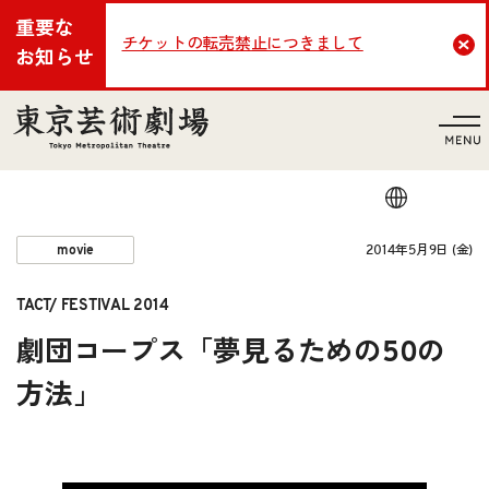
重要な
チケットの転売禁止につきまして
Cl
お知らせ
言語
2014年5月9日 (金)
movie
TACT/ FESTIVAL 2014
劇団コープス「夢見るための50の
方法」