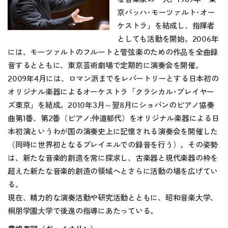
京バッハ･モーツァルト･オー
ケストラ」を結成し、指揮者
としても活動を開始。2006年
には、モーツァルトのフルートと管弦楽のための作品を全曲録
音するとともに、東京芸術劇場で定期的に演奏会を開催。
2009年4月には、ロマン派までをレパートリーとする日本初の
オリジナル楽器によるオーケストラ「クラシカル･プレイヤー
ズ東京」を結成。2010年3月～翌8月にショパンのピアノ協奏
曲第1番、第2番（ピアノ:仲道郁代）をオリジナル楽器による日
本初演というわが国の演奏史上に記憶される演奏会を開催した
（同時に世界初となるプレイエルでの録音を行う）。その姿勢
は、新たな音楽的創造を常に探求し、古楽器と現代楽器の枠を
超えた新たな音楽的創造の領域へとさらに活動の場を広げてい
る。
現在、精力的な演奏活動や研究活動とともに、昭和音楽大学、
桐朋学園大学で後進の指導にあたっている。