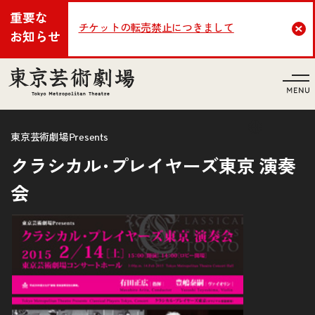
重要な
チケットの転売禁止につきまして
Cl
お知らせ
言語
東京芸術劇場Presents
クラシカル･プレイヤーズ東京 演奏
会