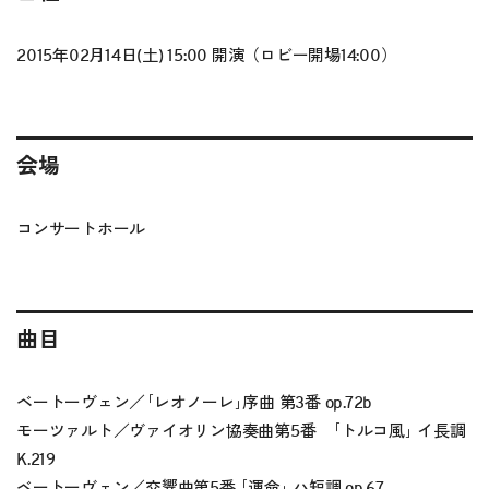
2015年02月14日(土) 15:00 開演（ロビー開場14:00）
会場
コンサートホール
曲目
ベートーヴェン／｢レオノーレ｣序曲 第3番 op.72b
モーツァルト／ヴァイオリン協奏曲第5番 ｢トルコ風｣ イ長調
K.219
ベートーヴェン／交響曲第5番 ｢運命｣ ハ短調 op.67