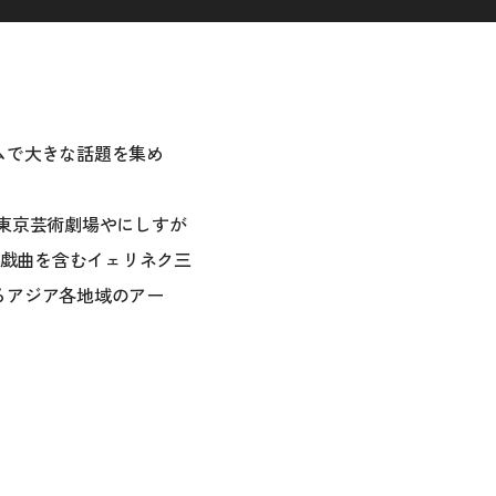
。
ムで大きな話題を集め
た東京芸術劇場やにしすが
た戯曲を含むイェリネク三
るアジア各地域のアー