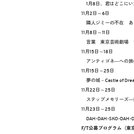
1月8日、君はどこにい
11月2日～6日
隣人ジミーの不在 あ
11月8日～11日
言葉 東京芸術劇場 
11月15日～18日
アンティゴネ―への旅
11月15日～25日
夢の城－Castle of 
11月22日～25日
ステップメモリーズ―
11月23日～25日
DAH-DAH-SKO-D
F/T公募プログラム（