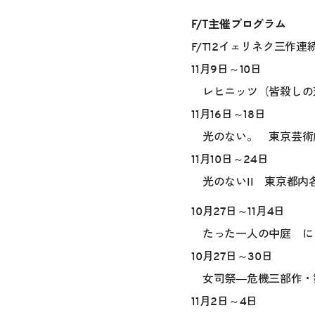
F/T主催プログラム
F/T12イェリネク三作連
11月9日～10日
レヒニッツ（皆殺しの
11月16日～18日
光のない。 東京芸術
11月10日～24日
光のないII 東京都内
10月27日～11月4日
たった一人の中庭 に
10月27日～30日
女司祭―危機三部作・
11月2日～4日