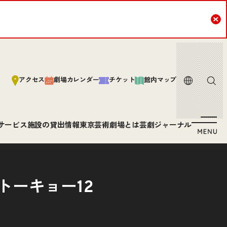
Cl
言語
サイト内
アクセス
劇場カレンダー
チケット
館内マップ
サービス
施設の貸出情報
東京芸術劇場とは
芸劇ジャーナル
トーキョー12