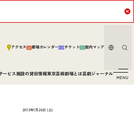
Cl
言語
サイト内
アクセス
劇場カレンダー
チケット
館内マップ
サービス
施設の貸出情報
東京芸術劇場とは
芸劇ジャーナル
2013年1月26日 (土)