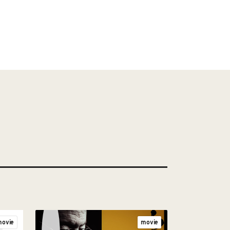
ovie
movie