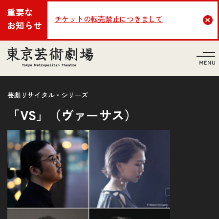
重要な
チケットの転売禁止につきまして
Cl
お知らせ
言語
芸劇リサイタル・シリーズ
「VS」（ヴァーサス）